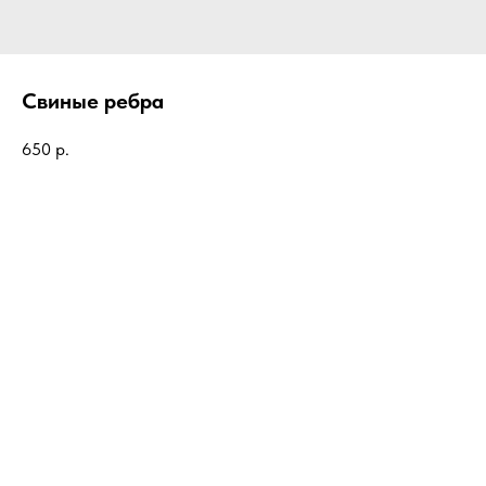
Свиные ребра
650
р.