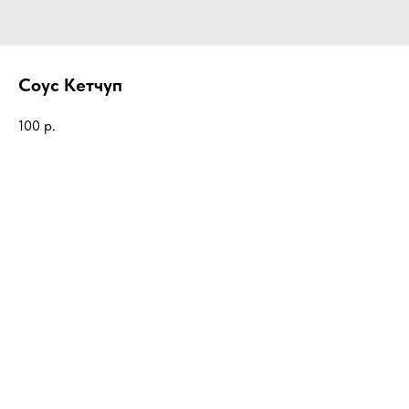
Соус Кетчуп
100
р.